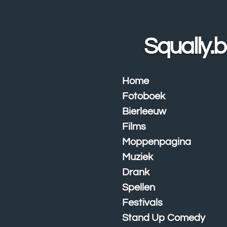
Ga
direct
naar
Squally.
de
hoofdinhoud
Home
Fotoboek
Bierleeuw
Films
Moppenpagina
Muziek
Drank
Spellen
Festivals
Stand Up Comedy