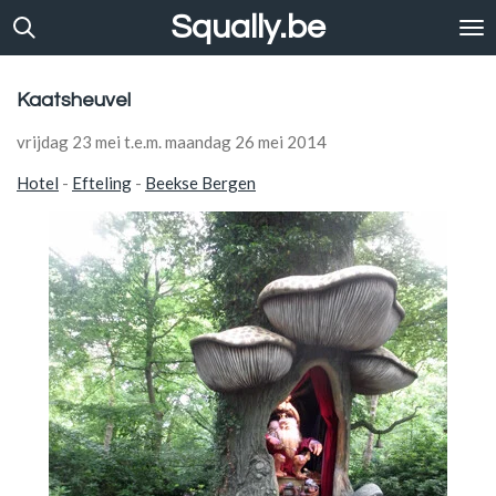
Squally.be
Ga
direct
naar
de
Kaatsheuvel
hoofdinhoud
vrijdag 23 mei t.e.m. maandag 26 mei 2014
Hotel
-
Efteling
-
Beekse Bergen