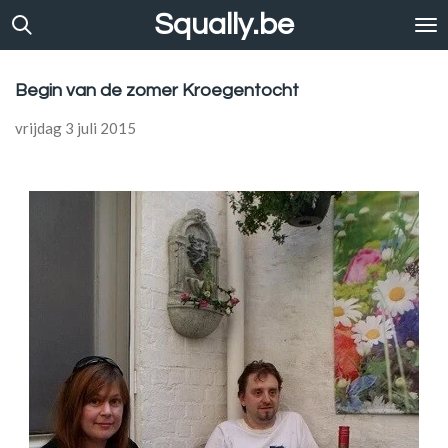
Squally.be
Ga
direct
naar
de
Begin van de zomer Kroegentocht
hoofdinhoud
vrijdag 3 juli 2015