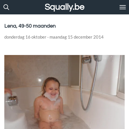
Squally.be
Ga
direct
naar
de
Lena, 49-50 maanden
hoofdinhoud
donderdag 16 oktober - maandag 15 december 2014