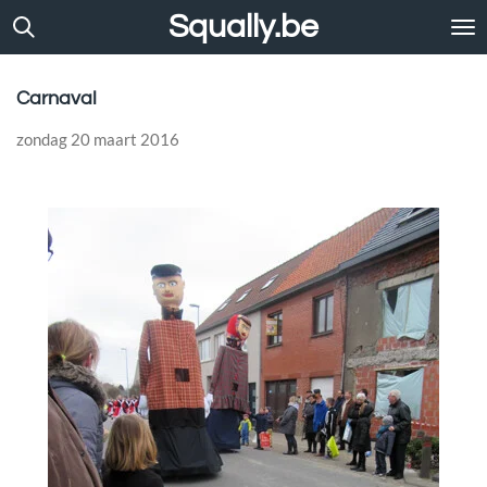
Squally.be
Ga
direct
naar
de
Carnaval
hoofdinhoud
zondag 20 maart 2016