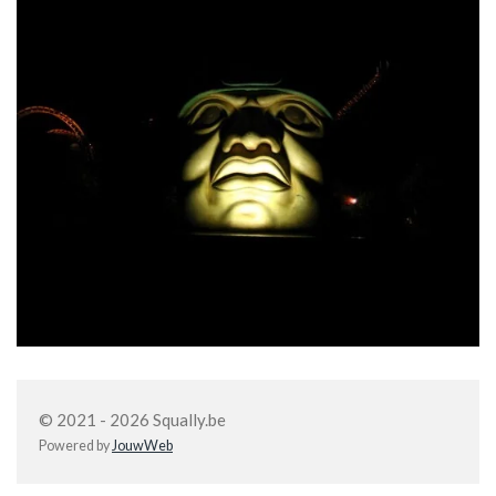
© 2021 - 2026 Squally.be
Powered by
JouwWeb