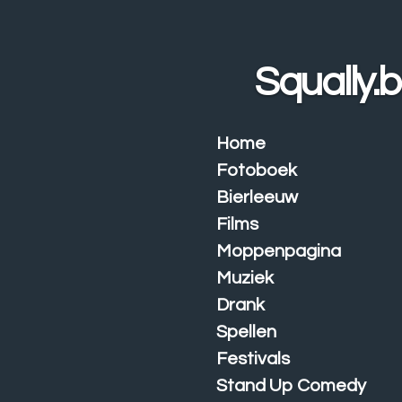
Ga
direct
naar
Squally.
de
hoofdinhoud
Home
Fotoboek
Bierleeuw
Films
Moppenpagina
Muziek
Drank
Spellen
Festivals
Stand Up Comedy