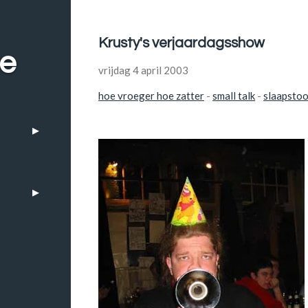
Krusty's verjaardagsshow
be
vrijdag 4 april 2003
hoe vroeger hoe zatter
-
small talk
-
slaapstoo