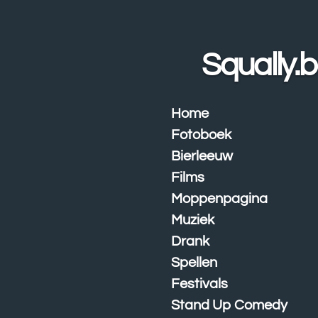
Ga
direct
naar
Squally.
de
hoofdinhoud
Home
Fotoboek
Bierleeuw
Films
Moppenpagina
Muziek
Drank
Spellen
Festivals
Stand Up Comedy