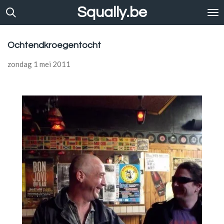
Squally.be
Ga
direct
naar
de
Ochtendkroegentocht
hoofdinhoud
zondag 1 mei 2011