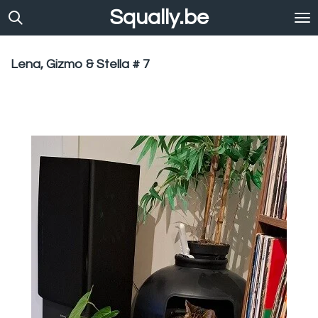
Squally.be
Ga
direct
naar
de
Lena, Gizmo & Stella # 7
hoofdinhoud