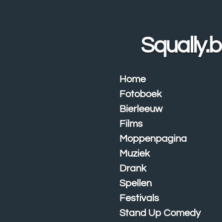
Ga
direct
naar
Squally.
de
hoofdinhoud
Home
Fotoboek
Bierleeuw
Films
Moppenpagina
Muziek
Drank
Spellen
Festivals
Stand Up Comedy