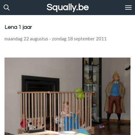
Squally.be
Ga
direct
naar
de
Lena 1 jaar
hoofdinhoud
maandag 22 augustus - zondag 18 september 2011