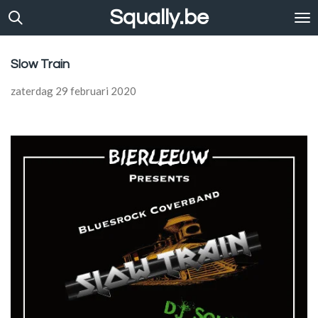
Squally.be
Ga
direct
naar
de
Slow Train
hoofdinhoud
zaterdag 29 februari 2020