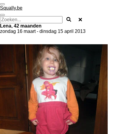
Ga
Squally.be
direct
naar
de
Lena, 42 maanden
hoofdinhoud
zondag 16 maart - dinsdag 15 april 2013