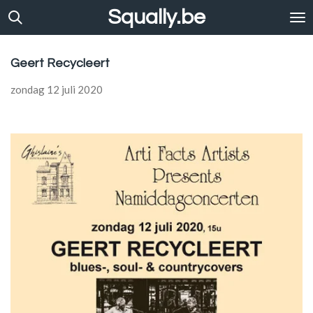
Squally.be
Ga
direct
naar
de
Geert Recycleert
hoofdinhoud
zondag 12 juli 2020