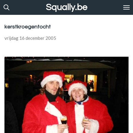
Squally.be
Ga
direct
naar
de
kerstkroegentocht
hoofdinhoud
vrijdag 16 december 2005