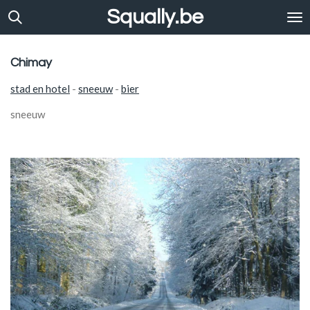
Squally.be
Ga
direct
naar
de
Chimay
hoofdinhoud
stad en hotel
-
sneeuw
-
bier
sneeuw