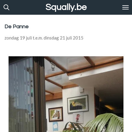
Squally.be
Ga
direct
naar
de
De Panne
hoofdinhoud
zondag 19 juli t.e.m. dinsdag 21 juli 2015