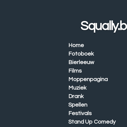
Ga
direct
naar
Squally.
de
hoofdinhoud
Home
Fotoboek
Bierleeuw
Films
Moppenpagina
Muziek
Drank
Spellen
Festivals
Stand Up Comedy