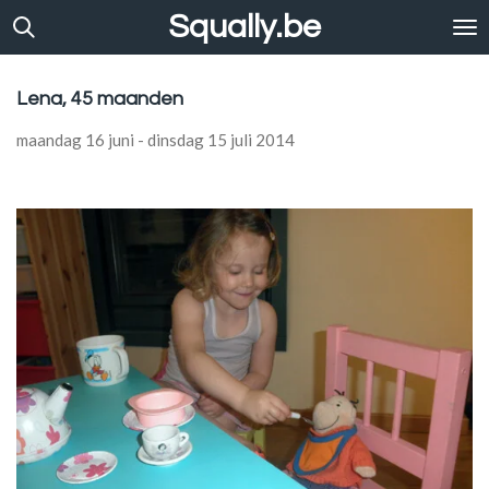
Squally.be
Ga
direct
naar
de
Lena, 45 maanden
hoofdinhoud
maandag 16 juni - dinsdag 15 juli 2014