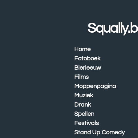
Ga
direct
naar
Squally.
de
hoofdinhoud
Home
Fotoboek
Bierleeuw
Films
Moppenpagina
Muziek
Drank
Spellen
Festivals
Stand Up Comedy